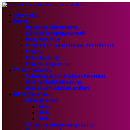
Startseite
Kurse
Geburtsvorbereitung
Rückbildungsgymnastik
Babymassage
Erste Hilfe bei Notfällen mit Kindern
Fitness
Fotoshooting
Fitness Allgemein
Wissenswertes
Schwangerschaftsbeschwerden
Wochenbettbetreuung
Was Eltern wissen sollten
Bildergalerien
Babygalerien
2024
2025
2026
Geburtsvorbereitungskurse